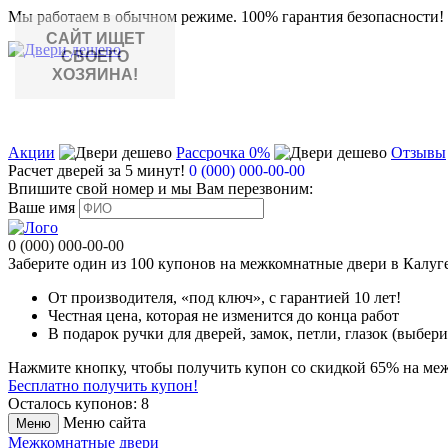
Мы работаем в обычном режиме.
100% гарантия безопасности!
САЙТ ИЩЕТ
СВОЕГО
ХОЗЯИНА!
Акции
Рассрочка 0%
Отзывы
Расчет дверей за 5 минут!
0 (000) 000-00-00
Впишите свой номер и мы Вам перезвоним:
Ваше имя
0 (000) 000-00-00
Заберите
один из 100
купонов на межкомнатные двери в Калуг
От производителя
, «под ключ»,
с гарантией 10 лет!
Честная цена,
которая не изменится до конца работ
В подарок
ручки для дверей, замок, петли, глазок (выбери
Нажмите кнопку, чтобы получить
купон со скидкой 65%
на меж
Бесплатно получить купон!
Осталось купонов: 8
Меню сайта
Меню
Межкомнатные двери