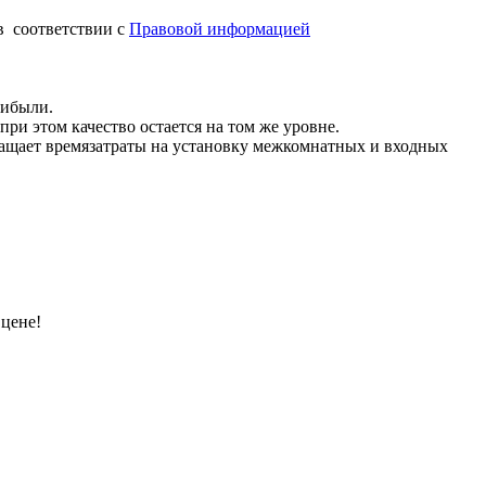
в соответствии с
Правовой информацией
рибыли.
при этом качество остается на том же уровне.
ращает времязатраты на установку межкомнатных и входных
 цене!