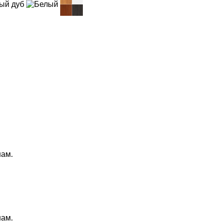
нам.
нам.