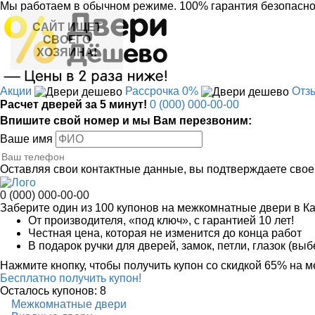
Мы работаем в обычном режиме.
100% гарантия безопасно
САЙТ ИЩЕТ
СВОЕГО
ХОЗЯИНА!
Акции
Рассрочка 0%
Отз
Расчет дверей за 5 минут!
0 (000) 000-00-00
Впишите свой номер и мы Вам перезвоним:
Ваше имя
Оставляя свои контактные данные, вы подтверждаете свое
0 (000) 000-00-00
Заберите
один из 100
купонов на межкомнатные двери в К
От производителя
, «под ключ»,
с гарантией 10 лет!
Честная цена,
которая не изменится до конца работ
В подарок
ручки для дверей, замок, петли, глазок (вы
Нажмите кнопку, чтобы получить
купон со скидкой 65%
на м
Бесплатно получить купон!
Осталось купонов: 8
Межкомнатные двери